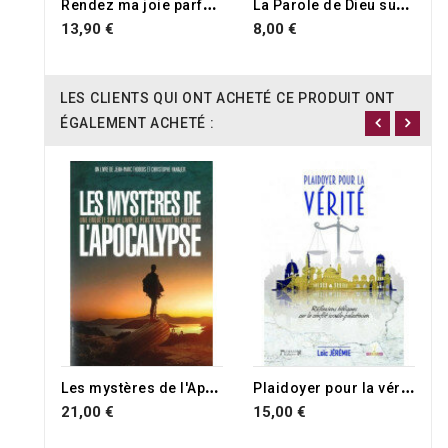
R
endez ma joie parfaite
L
a Parole de Dieu sur la guérison divine - Vol.1
13,90 €
8,00 €
LES CLIENTS QUI ONT ACHETÉ CE PRODUIT ONT
ÉGALEMENT ACHETÉ :
L
es mystères de l'Apocalypse
P
laidoyer pour la vérité
21,00 €
15,00 €