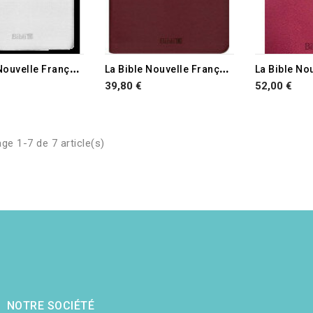
L
a Bible Nouvelle Français Courant avec les livres deutérocanoniques souple blanche tranche dorée
L
a Bible Nouvelle Français Courant avec les livres Deutérocanoniques avec fermeture
39,80 €
52,00 €
ge 1-7 de 7 article(s)
NOTRE SOCIÉTÉ