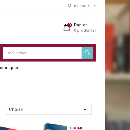
Mon compte
0
Panier
0 produit(s)
anoniques

:
Choisir
PROMO !