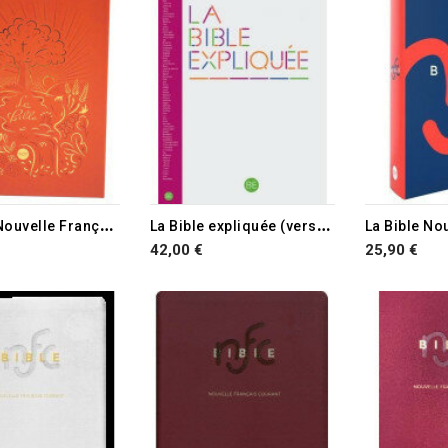
L
a Bible Nouvelle Français Courant
L
a Bible expliquée (version catholique)
42,00 €
25,90 €