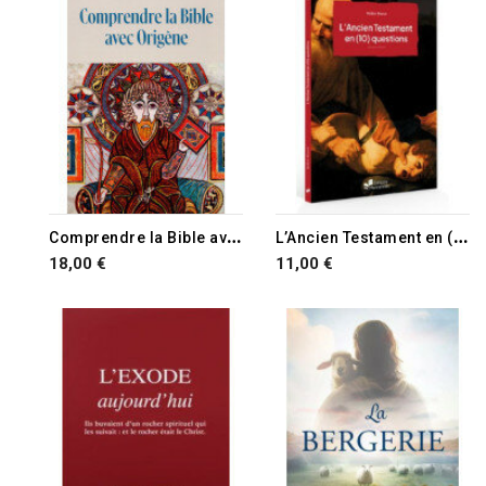
C
omprendre la Bible avec Origène
L
’Ancien Testament en (10) questions
18,00 €
11,00 €