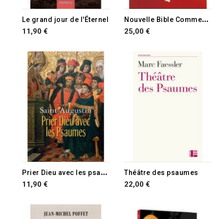
N
ouvelle Bible Commentée NBC
Le grand jour de l'Éternel
11,90 €
25,00 €
P
rier Dieu avec les psaumes
Théâtre des psaumes
11,90 €
22,00 €