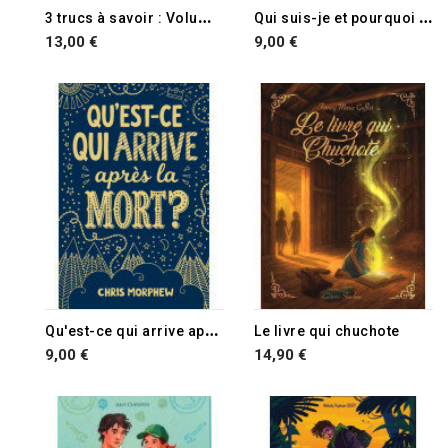
3
trucs à savoir : Volume n°3
Q
ui suis-je et pourquoi je compte ?
13,00 €
9,00 €
Q
u'est-ce qui arrive après la mort ?
Le livre qui chuchote
9,00 €
14,90 €