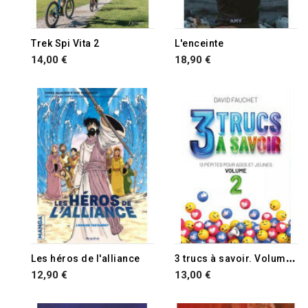
RUPTURE DE STOCK
Trek Spi Vita 2
L'enceinte
14,00 €
18,90 €
3
trucs à savoir. Volume n°2
Les héros de l'alliance
12,90 €
13,00 €