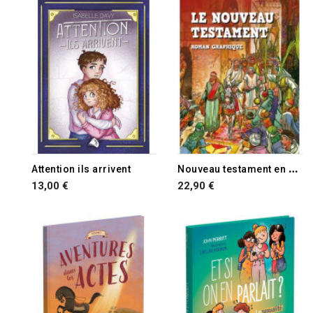
N
ouveau testament en BD roman graphique
Attention ils arrivent
13,00 €
22,90 €