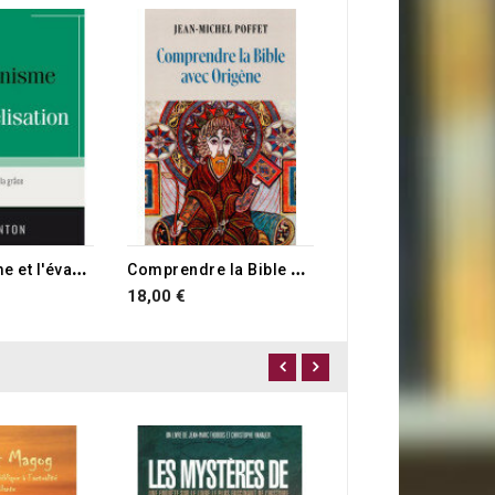
13,90 €
L
e calvinisme et l'évangélisation
C
omprendre la Bible avec Origène
18,00 €