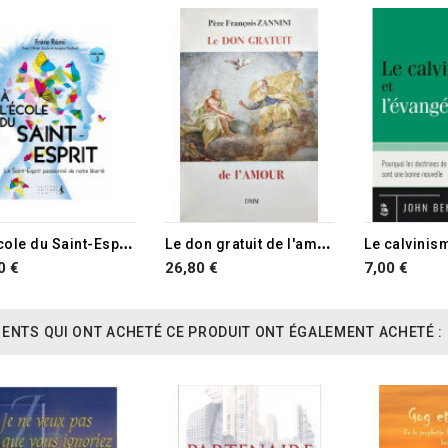
TURE DE STOCK
A
l'école du Saint-Esprit vol.3
L
e don gratuit de l'amour
0 €
26,80 €
7,00 €
IENTS QUI ONT ACHETÉ CE PRODUIT ONT ÉGALEMENT ACHETÉ :