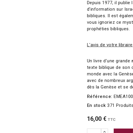
Depuis 1977, il publie 
d'information sur Isr
bibliques. Il est égal
vous ignoriez ce mystèr
prophéties bibliques.
L'avis de votre libraire
Un livre d'une grande
r
texte biblique de son
monde avec la Genèse, 
avec de nombreux ar
dès la Genèse et se dé
Référence:
EMEA10
En stock
371 Produit
16,00 €
TTC