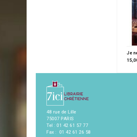
15,0
48 rue de Lille
75007 PARIS
Tel : 01 42 61 57 77
Fax : 01 42 61 26 58