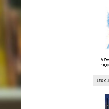
RUP
10,0
LES CL