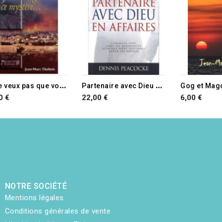
J
e ne veux pas que vous ignoriez ce mystère...
P
artenaire avec Dieu en affaires
Gog et Mag
0 €
22,00 €
6,00 €
NOTRE SOCIÉTÉ
Mentions légales
Conditions générales de vente