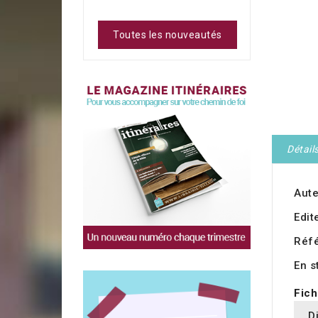
Toutes les nouveautés
Détail
Aute
Edit
Réf
En s
Fich
D