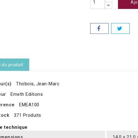
Ajo
s du produit
ur(s)
Thobois, Jean-Marc
eur
Emeth Editions
érence
EMEA100
tock
371 Produits
e technique
imensions
14.0 x 21.0