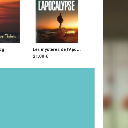
11,00 €
L
es mystères de l'Apocalypse
og
21,00 €