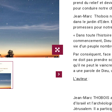
prend du relief et dev
pour conduire notre c
Jean-Marc Thobois nou
dans le jardin d’Eden. 
promesses pour notre 
« Dans toute l’histoir
commencement, Dieu le
vie d’un peuple nombr
Par conséquent, face 
ne doit pas prendre so
qu’il ne peut le vaincre
a une parole de Dieu, u
L'auteur
:
Jean-Marc THOBOIS a ét
d'Israël et l'archéolog
Jérusalem. Il a partici