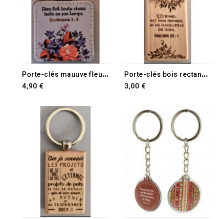
P
orte-clés mauuve fleurs Ecclésiaste 3.11
P
orte-clés bois rectangulaire fleurs
4,90 €
3,00 €