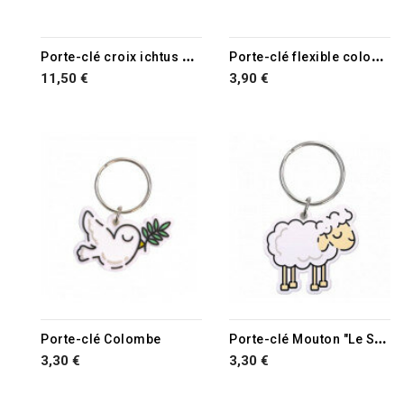
P
orte-clé croix ichtus métal poli 9.5 cm
P
orte-clé flexible colombe
11,50 €
3,90 €
RUPTURE DE STOCK
P
orte-clé Mouton "Le Seigneur est mon berger" Ps 23.1
Porte-clé Colombe
3,30 €
3,30 €