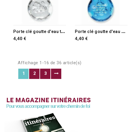
P
orte clé goutte d'eau transparente
P
orte clé goutte d'eau bleue
4,40 €
4,40 €
Affichage 1-16 de 36 article(s)
1
2
3