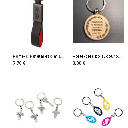
P
orte-clé métal et similicuir noir et rouge
P
orte-clés bois, couronne olivier
7,70 €
3,00 €