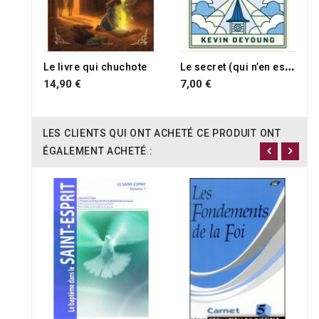
L
e secret (qui n’en est pas un) pour atteindre la prochaine génération
Le livre qui chuchote
14,90 €
7,00 €
LES CLIENTS QUI ONT ACHETÉ CE PRODUIT ONT
ÉGALEMENT ACHETÉ :