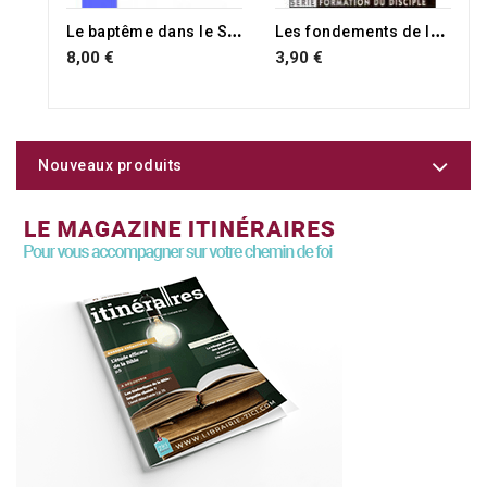
L
e baptême dans le Saint-Esprit - Vol.1
L
es fondements de la foi
8,00 €
3,90 €
Nouveaux produits