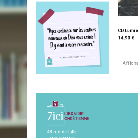
CD Lumièr
14,90 €
Afficha
48 rue de Lille