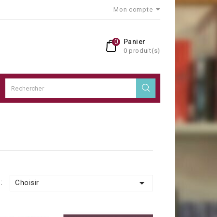
Mon compte
0
Panier
0 produit(s)

:
Choisir