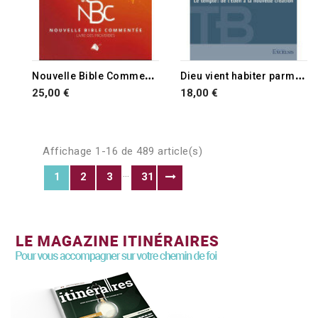
N
ouvelle Bible Commentée NBC
D
ieu vient habiter parmi nous
25,00 €
18,00 €
Affichage 1-16 de 489 article(s)
…
1
2
3
31