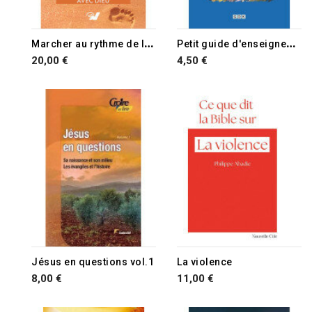
M
archer au rythme de l'Esprit
P
etit guide d'enseignement biblique pour tous (Le)
20,00 €
4,50 €
Jésus en questions vol.1
La violence
8,00 €
11,00 €