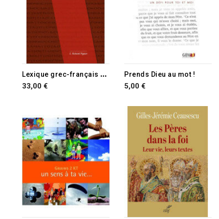
L
exique grec-français du Nouveau Testament
Prends Dieu au mot !
33,00 €
5,00 €