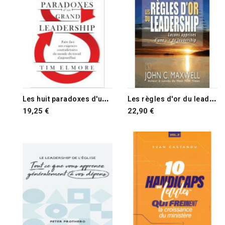
L
es huit paradoxes d'un grand leadership
L
es règles d'or du leadership
19,25 €
22,90 €