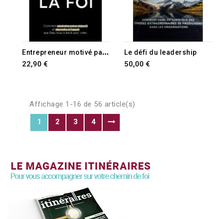
E
ntrepreneur motivé par la foi
Le défi du leadership
22,90 €
50,00 €
Affichage 1-16 de 56 article(s)
1
2
3
4