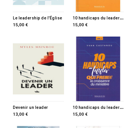
RUPTURE DE STOCK
1
0 handicaps du leader qui freinent la croissance du ministère
Le leadership de l'Église
15,00 €
15,00 €
RUPTURE DE STOCK
1
0 handicaps du leader qui freinent la croissance du ministère
Devenir un leader
13,00 €
15,00 €