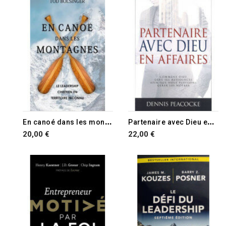
E
n canoé dans les montagnes
P
artenaire avec Dieu en affaires
20,00 €
22,00 €