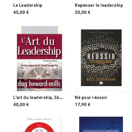
Le Leadership
Repenser le leadership
45,00 €
20,00 €
L
'art du leadership, 3ème édition, avant propos de David Yonggi Cho
Né pour réussir
40,00 €
17,90 €