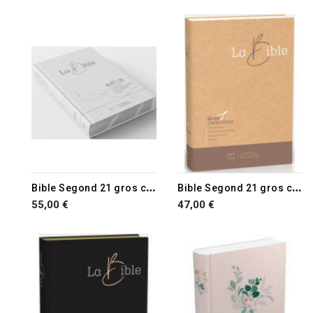
B
ible Segond 21 gros caractères
B
ible Segond 21 gros caractères
55,00 €
47,00 €