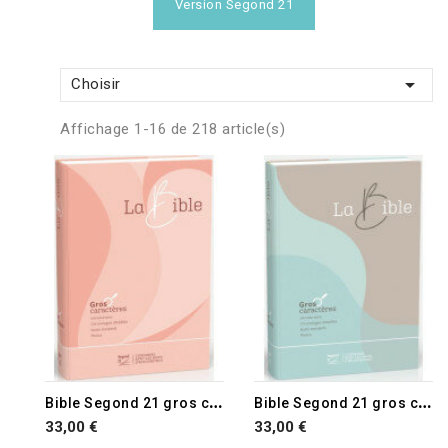
Version Segond 21

Choisir
Affichage 1-16 de 218 article(s)
B
ible Segond 21 gros caractères
B
ible Segond 21 gros caractères
33,00 €
33,00 €