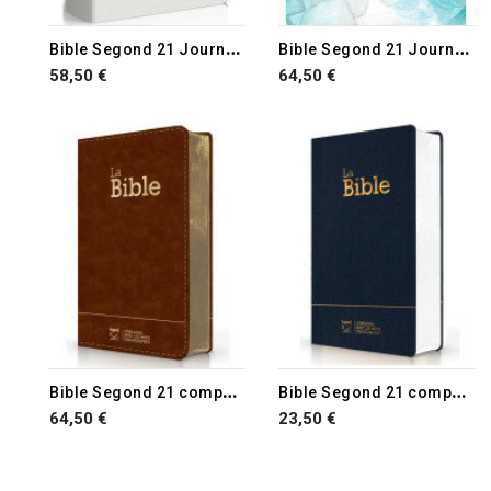
B
ible Segond 21 Journal de bord
B
ible Segond 21 Journal de bord
58,50 €
64,50 €
RUPTURE DE STOCK
B
ible Segond 21 compacte
B
ible Segond 21 compacte
64,50 €
23,50 €