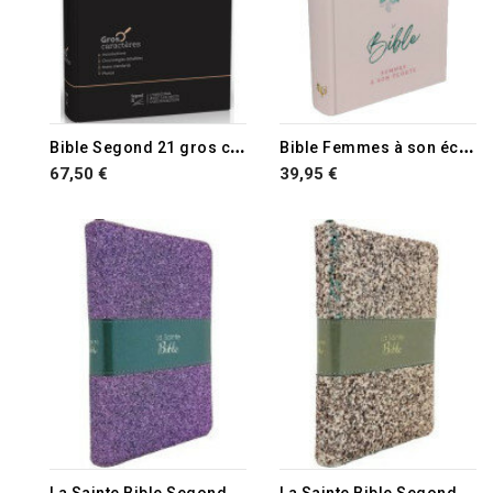
B
ible Segond 21 gros caractères
B
ible Femmes à son écoute (FASE) Fleurs couverture rigide
67,50 €
39,95 €
L
a Sainte Bible Segond 1910 violette à paillettes
L
a Sainte Bible Segond 1910 bronze doré à paillettes