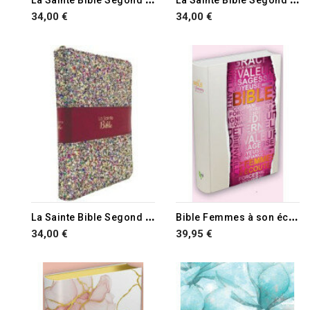
34,00 €
34,00 €
L
a Sainte Bible Segond 1910 multicolore à paillettes
B
ible Femmes à son écoute (FASE) Rigide vertus
34,00 €
39,95 €