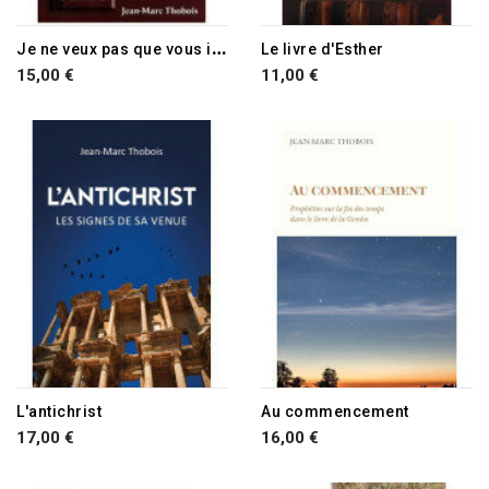
J
e ne veux pas que vous ignoriez ce mystère...
Le livre d'Esther
15,00 €
11,00 €
L'antichrist
Au commencement
17,00 €
16,00 €