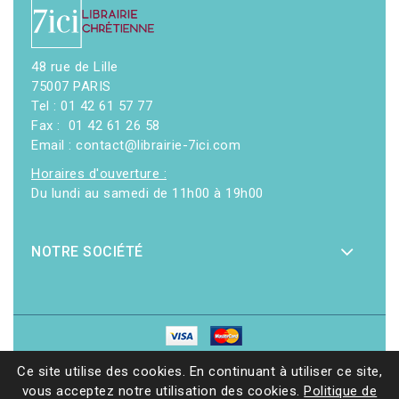
48 rue de Lille
75007 PARIS
Tel : 01 42 61 57 77
Fax : 01 42 61 26 58
Email : contact@librairie-7ici.com
Horaires d'ouverture :
Du lundi au samedi de 11h00 à 19h00
NOTRE SOCIÉTÉ
© 2026 - Librairie 7ici
|
Site web réalisé par Ethicweb
Ce site utilise des cookies. En continuant à utiliser ce site,
vous acceptez notre utilisation des cookies.
Politique de