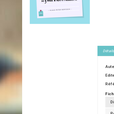
Détail
Aute
Edit
Réf
Fich
D
P