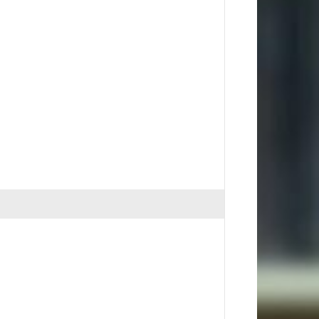
RUPTURE DE STOCK
La maison de la gr
15,00 €
 et corps
Jésus Thérapeute
9,90 €