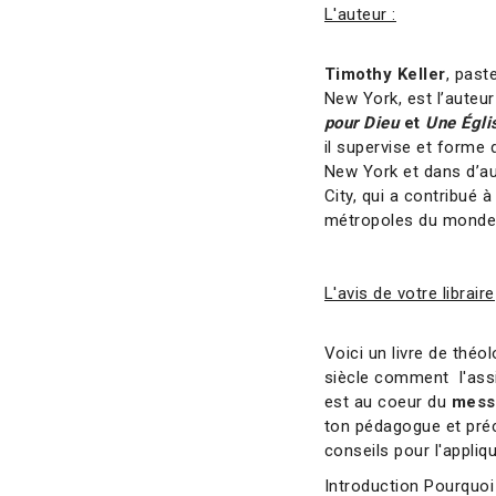
L'auteur :
Timothy Keller
, past
New York, est l’auteu
pour Dieu
et
Une Égli
il supervise et forme 
New York et dans d’au
City, qui a contribué 
métropoles du monde 
L'avis de votre libraire
Voici un livre de théo
siècle comment l'assi
est au coeur du
messa
ton pédagogue et préc
conseils pour l'appliqu
Introduction Pourquoi écrire ce