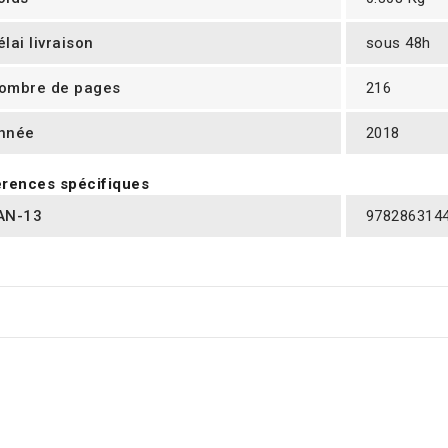
élai livraison
sous 48h
ombre de pages
216
nnée
2018
rences spécifiques
AN-13
978286314
RES PRODUITS DANS LA MÊME CATÉGORIE :