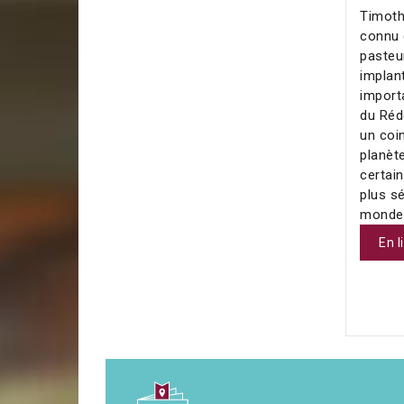
Timoth
connu
pasteur
implan
importa
du Réd
un coi
planète
certai
plus s
monde 
En l