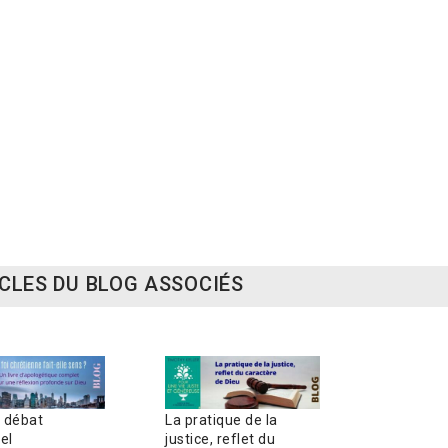
S
ecrets de l'intimité avec Dieu
mière est en toi
Esprit, âme
 €
23,00 €
14,00 €
CLES DU BLOG ASSOCIÉS
e débat
La pratique de la
el
justice, reflet du