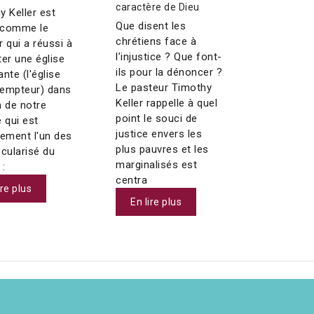
caractère de Dieu
y Keller est
Que disent les
 comme le
chrétiens face à
 qui a réussi à
l’injustice ? Que font-
ter une église
ils pour la dénoncer ?
nte (l'église
Le pasteur Timothy
empteur) dans
Keller rappelle à quel
n de notre
point le souci de
 qui est
justice envers les
nement l'un des
plus pauvres et les
écularisé du
marginalisés est
:
centra
ire plus
En lire plus