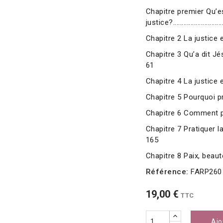
Chapitre premier Qu’e
justice?............................
Chapitre 2 La justice et l’A
Chapitre 3 Qu’a dit Jésus c
61
Chapitre 4 La justice et votre
Chapitre 5 Pourquoi pratiquer
Chapitre 6 Comment pratiquer
Chapitre 7 Pratiquer la jus
165
Chapitre 8 Paix, beauté et just
Référence:
FARP260
19,00 €
TTC
Ajo