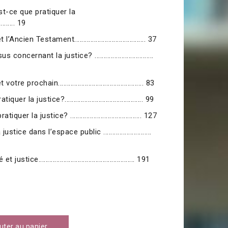
st-ce que pratiquer la
......... 19
ncien Testament........................................ 37
oncernant la justice? .................................
 prochain................................................ 83
 la justice?............................................ 99
 la justice? ........................................ 127
tice dans l’espace public ...........................
ice...................................................... 191
uter au panier