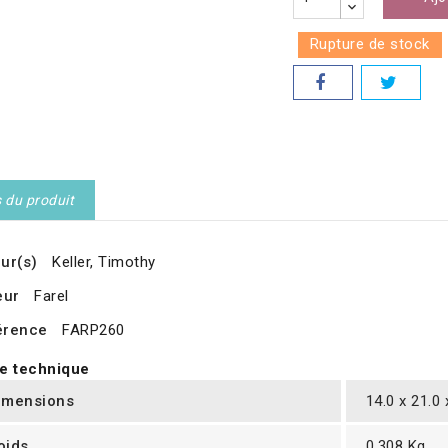
Rupture de stock
s du produit
ur(s)
Keller, Timothy
eur
Farel
érence
FARP260
e technique
imensions
14.0 x 21.0
oids
0.308 Kg