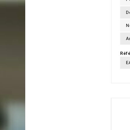
D
N
A
Réfé
E
16 AUT