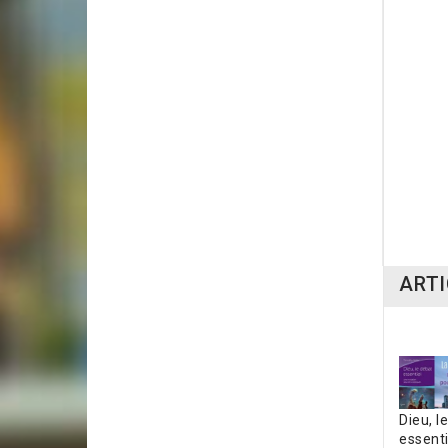
La lu
5,00
ARTI
Dieu, l
essenti