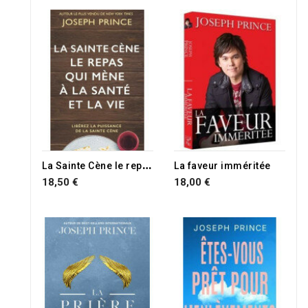
RUPTURE DE STOCK
L
a Sainte Cène le repas qui mène à la santé et la vie
La faveur imméritée
18,50 €
18,00 €