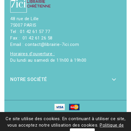
48 rue de Lille
75007 PARIS
Tel : 01 42 61 57 77
Fax : 01 42 61 26 58
Email : contact@librairie-7ici.com
Horaires d'ouverture :
Du lundi au samedi de 11h00 à 19h00
NOTRE SOCIÉTÉ
© 2026 - Librairie 7ici
|
Site web réalisé par Ethicweb
Ce site utilise des cookies. En continuant à utiliser ce site,
vous acceptez notre utilisation des cookies.
Politique de