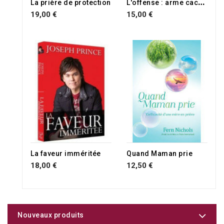
L
'offense : arme cachée de Satan
La prière de protection
19,00 €
15,00 €
La faveur imméritée
Quand Maman prie
18,00 €
12,50 €
Nouveaux produits