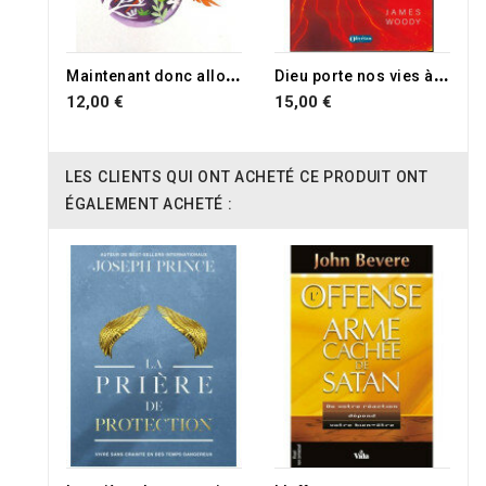
M
aintenant donc allons...
D
ieu porte nos vies à l'incandescence
12,00 €
15,00 €
LES CLIENTS QUI ONT ACHETÉ CE PRODUIT ONT
ÉGALEMENT ACHETÉ :