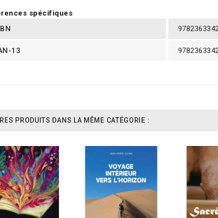
rences spécifiques
SBN
978236334
AN-13
978236334
RES PRODUITS DANS LA MÊME CATÉGORIE :