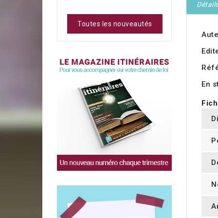
Détail
Toutes les nouveautés
Aute
Edit
Réf
En s
Fich
D
P
D
N
A