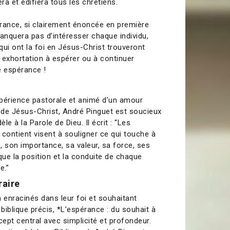
a et édifiera tous les chrétiens.
pérance, si clairement énoncée en première
manquera pas d’intéresser chaque individu,
qui ont la foi en Jésus-Christ trouveront
 exhortation à espérer ou à continuer
e espérance !
périence pastorale et animé d’un amour
e de Jésus-Christ, André Pinguet est soucieux
èle à la Parole de Dieu. Il écrit : “Les
e contient visent à souligner ce qui touche à
le, son importance, sa valeur, sa force, ses
ue la position et la conduite de chaque
e.”
raire
 enracinés dans leur foi et souhaitant
biblique précis, *L’espérance : du souhait à
cept central avec simplicité et profondeur.