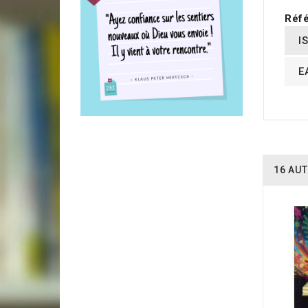
Réfé
I
E
16 AUT