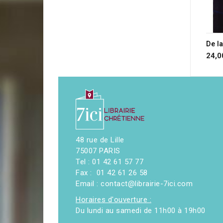
24,0
48 rue de Lille
75007 PARIS
Tel : 01 42 61 57 77
Fax : 01 42 61 26 58
Email : contact@librairie-7ici.com
Horaires d'ouverture :
Du lundi au samedi de 11h00 à 19h00