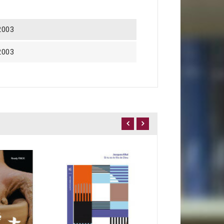
2003
2003
Le devoir d'espér
17,90 €