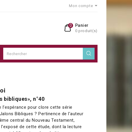
Mon compte
0
Panier
0 produit(s)
foi
s bibliques», n°40
e l’espérance pour clore cette série
alons Bibliques ? Pertinence de l’auteur
thème central du Nouveau Testament,
l’exposé de cette étude, dont la lecture