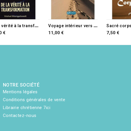
D
e la vérité à la transformation
V
oyage intérieur vers l'horizon
Sacré corps
0 €
11,00 €
7,50 €
NOTRE SOCIÉTÉ
Mentions légales
Conditions générales de vente
Librairie chrétienne 7ici
Contactez-nous