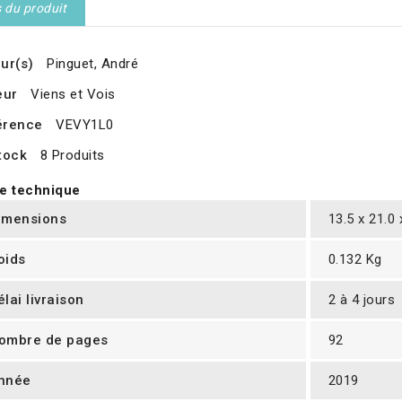
s du produit
ur(s)
Pinguet, André
eur
Viens et Vois
érence
VEVY1L0
tock
8 Produits
e technique
imensions
13.5 x 21.0
oids
0.132 Kg
élai livraison
2 à 4 jours
ombre de pages
92
nnée
2019