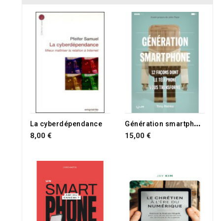
G
énération smartphone
La cyberdépendance
8,00 €
15,00 €