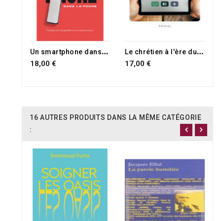
U
n smartphone dans la poche, ami ou ennemi ?
L
e chrétien à l'ère du numérique
18,00 €
17,00 €
16 AUTRES PRODUITS DANS LA MÊME CATÉGORIE
: