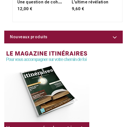
U
ne question de cohérence
L'ultime révélation
12,00 €
9,60 €
Nouveaux produits