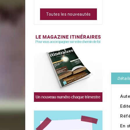
Toutes les nouveautés
Détail
Aute
Edit
Réf
En s