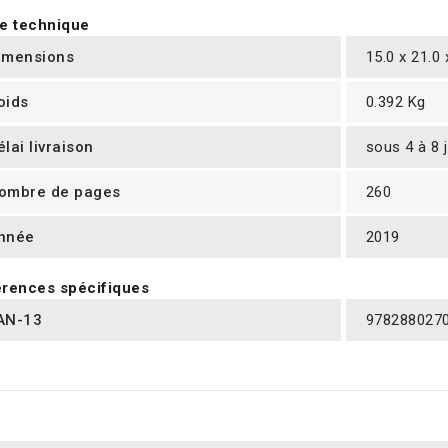
e technique
imensions
15.0 x 21.0
oids
0.392 Kg
élai livraison
sous 4 à 8 
ombre de pages
260
nnée
2019
rences spécifiques
AN-13
978288027