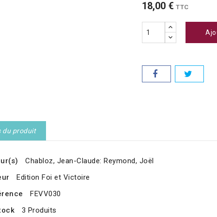
18,00 €
TTC
Ajo
s du produit
ur(s)
Chabloz, Jean-Claude: Reymond, Joël
eur
Edition Foi et Victoire
érence
FEVV030
tock
3 Produits