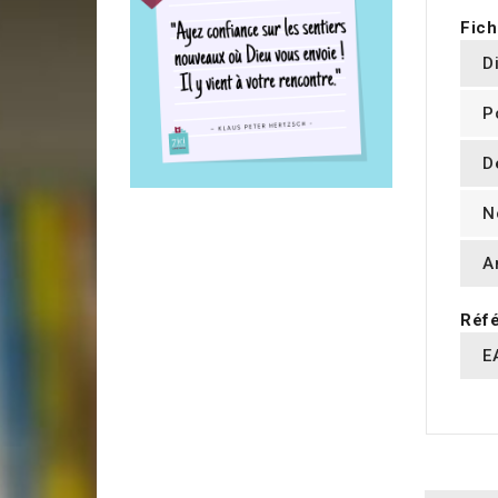
Fich
D
P
D
N
A
Réfé
E