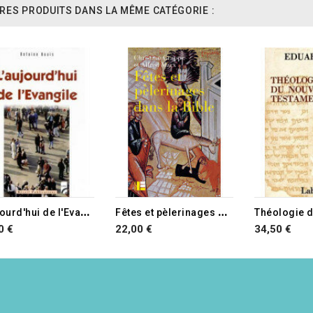
RES PRODUITS DANS LA MÊME CATÉGORIE :
RUPTURE D
L
'aujourd'hui de l'Evangile
F
êtes et pèlerinages dans la Bible
0 €
22,00 €
34,50 €