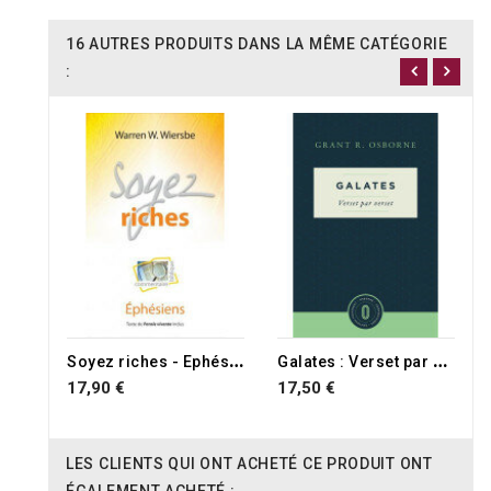
16 AUTRES PRODUITS DANS LA MÊME CATÉGORIE
:
S
oyez riches - Ephésiens
G
alates : Verset par verset
17,90 €
17,50 €
LES CLIENTS QUI ONT ACHETÉ CE PRODUIT ONT