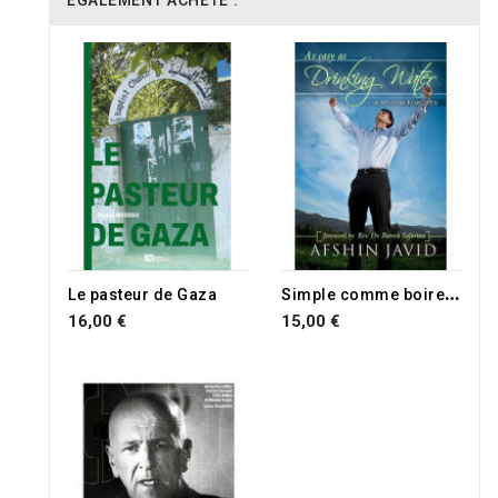
ÉGALEMENT ACHETÉ :
S
imple comme boire de l'eau
Le pasteur de Gaza
16,00 €
15,00 €