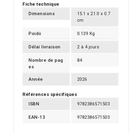
Fiche technique
Dimensions
15.1 x 21.0 x 0.7
cm
Poids
0.139 Kg
Délai livraison
2 à 4 jours
Nombre de pag
84
es
Année
2026
Références spécifiques
ISBN
9782386571503
EAN-13
9782386571503