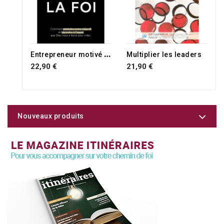
E
ntrepreneur motivé par la foi
Multiplier les leaders
22,90 €
21,90 €
Nouveaux produits