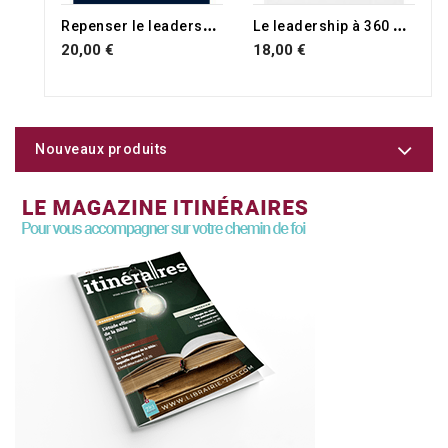
R
epenser le leadership
L
e leadership à 360 degrés
20,00 €
18,00 €
Nouveaux produits