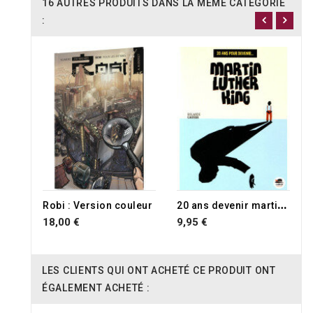
16 AUTRES PRODUITS DANS LA MÊME CATÉGORIE
:
2
0 ans devenir martin luther king
Robi : Version couleur
18,00 €
9,95 €
LES CLIENTS QUI ONT ACHETÉ CE PRODUIT ONT
ÉGALEMENT ACHETÉ :