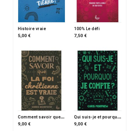
Histoire vraie
100% Le défi
5,00 €
7,50 €
C
omment savoir que la foi chrétienne est vraie ?
Q
ui suis-je et pourquoi je compte ?
9,00 €
9,00 €