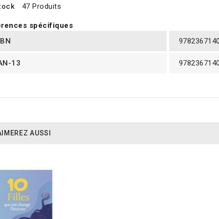
tock
47 Produits
rences spécifiques
SBN
978236714
AN-13
978236714
AIMEREZ AUSSI