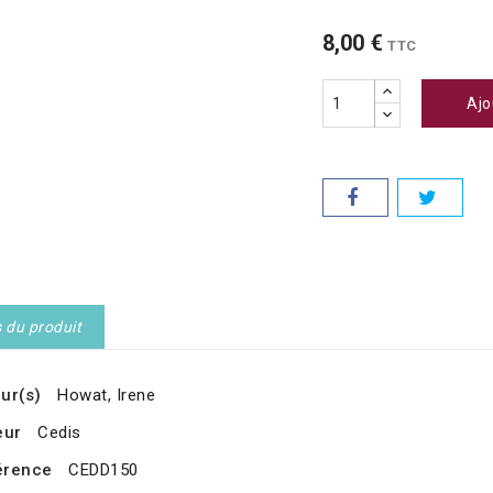
8,00 €
TTC
Ajo
s du produit
ur(s)
Howat, Irene
eur
Cedis
érence
CEDD150