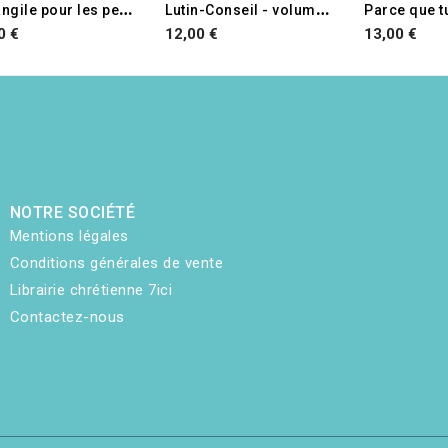
RUPTURE DE STOCK
L
'évangile pour les petits
L
utin-Conseil - volume 3 - Vive l'école !
Parce que t
0 €
12,00 €
13,00 €
NOTRE SOCIÉTÉ
Mentions légales
Conditions générales de vente
Librairie chrétienne 7ici
Contactez-nous