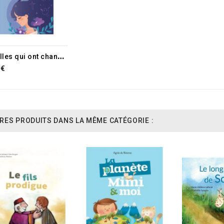
1
0 Filles qui ont changé l’histoire
 €
RES PRODUITS DANS LA MÊME CATÉGORIE :