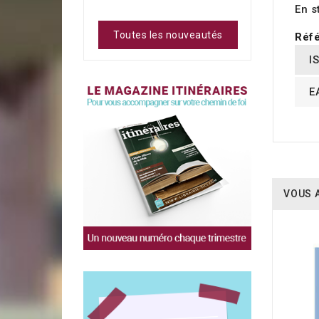
En s
Toutes les nouveautés
Réfé
I
E
VOUS 