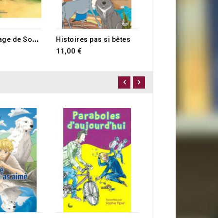
L
e long voyage de Souris
Histoires pas si bêtes
11,00 €
22,00 €