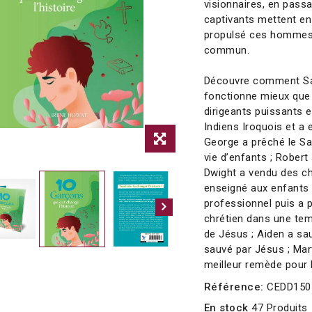
visionnaires, en pass
captivants mettent en 
propulsé ces hommes
commun.
Découvre comment Sa
fonctionne mieux que l
dirigeants puissants e
Indiens Iroquois et a 
George a prêché le Sal
vie d’enfants ; Robert
Dwight a vendu des c
enseigné aux enfants 
professionnel puis a p
chrétien dans une tem
de Jésus ; Aiden a sau
sauvé par Jésus ; Ma
meilleur remède pour 
Référence:
CEDD150
En stock
47 Produits