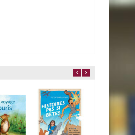
Des rêves plein la t
14,50 €