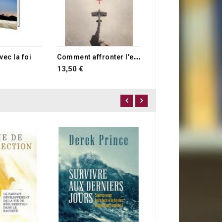
C
omment affronter l'ennemi
vec la foi
13,50 €
0,90 €