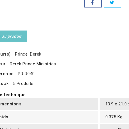
s du produit
ur(s)
Prince, Derek
eur
Derek Prince Ministries
érence
PRIR040
tock
5 Produits
e technique
imensions
13.9 x 21.0
oids
0.375 Kg