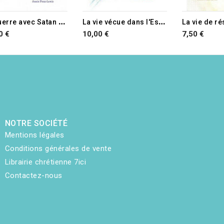
L
a guerre avec Satan et le chemin de la victoire
L
a vie vécue dans l'Esprit
La vie de r
0 €
10,00 €
7,50 €
NOTRE SOCIÉTÉ
Mentions légales
Conditions générales de vente
Librairie chrétienne 7ici
Contactez-nous