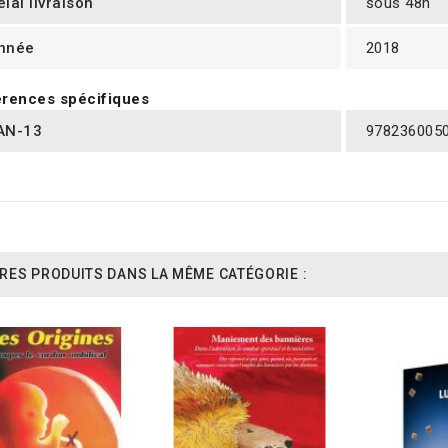
élai livraison
sous 48h
nnée
2018
rences spécifiques
AN-13
978236005
RES PRODUITS DANS LA MÊME CATÉGORIE :