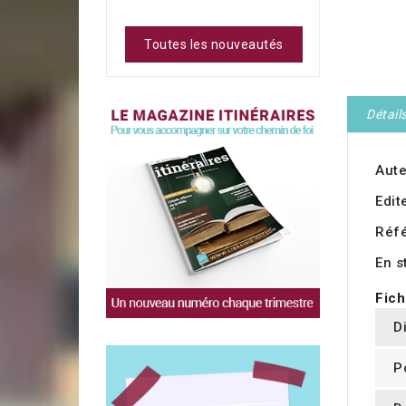
Toutes les nouveautés
Détail
Aute
Edit
Réf
En s
Fich
D
P