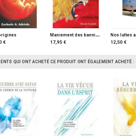
TURE DE STOCK
M
aniement des bannières
origines
Nos luttes a
0 €
17,95 €
12,50 €
IENTS QUI ONT ACHETÉ CE PRODUIT ONT ÉGALEMENT ACHETÉ :