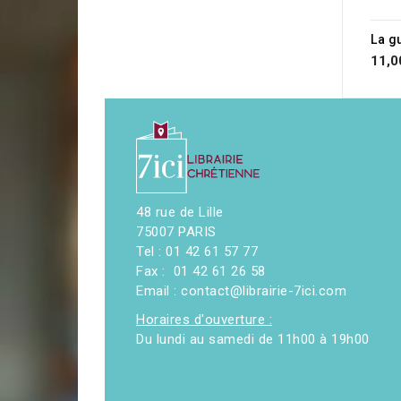
11,0
48 rue de Lille
75007 PARIS
Tel : 01 42 61 57 77
Fax : 01 42 61 26 58
Email : contact@librairie-7ici.com
Horaires d'ouverture :
Du lundi au samedi de 11h00 à 19h00