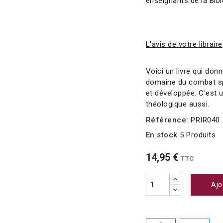
enseignants de la Bib
L'avis de votre libraire
Voici un livre qui don
domaine du combat spir
et développée. C'est 
théologique aussi.
Référence:
PRIR040
En stock
5 Produits
14,95 €
TTC
Ajo