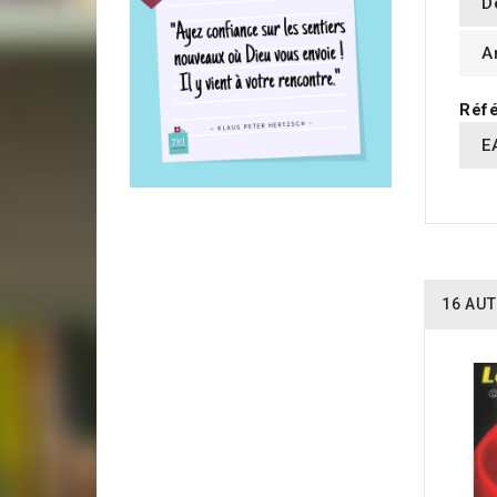
D
A
Réfé
E
16 AUT