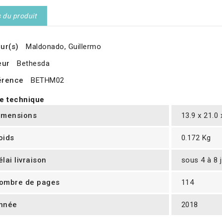
s du produit
ur(s)
Maldonado, Guillermo
eur
Bethesda
érence
BETHM02
e technique
imensions
13.9 x 21.0
oids
0.172 Kg
élai livraison
sous 4 à 8 
ombre de pages
114
nnée
2018