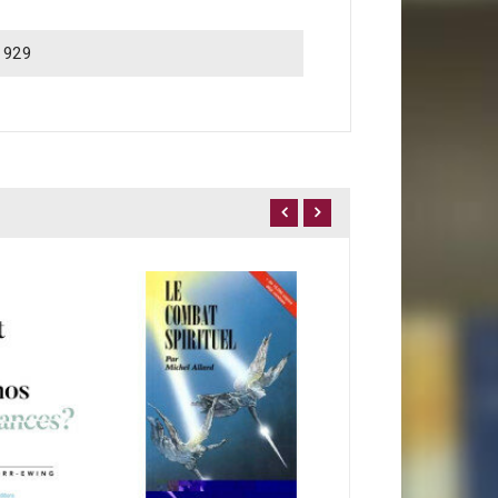
1929
L'heure de la guer
20,00 €