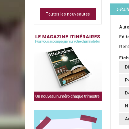
Détail
Toutes les nouveautés
Aute
Edit
Réf
Fich
D
P
D
N
A