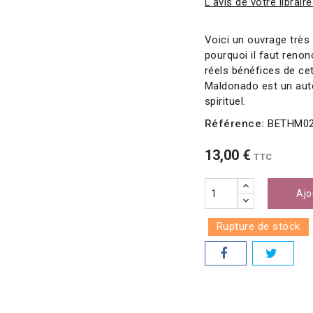
L'avis de votre libraire
Voici un ouvrage très 
pourquoi il faut reno
réels bénéfices de cet
Maldonado est un aut
spirituel.
Référence:
BETHM0
13,00 €
TTC
Ajo
Rupture de stock