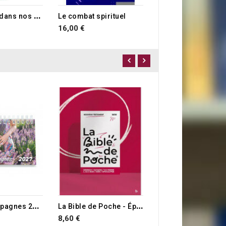
O
ù est Dieu dans nos souffrances ?
Le combat spirituel
16,00 €
12,99 €
E STOCK
T
u m'accompagnes 2027
L
a Bible de Poche - Épîtres Générales, Apocalypse
8,60 €