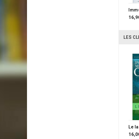
16,9
LES CL
Le l
16,0