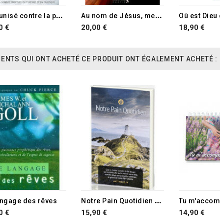
I
mmunisé contre la peur
A
u nom de Jésus, mener le bon combat
0 €
20,00 €
18,90 €
IENTS QUI ONT ACHETÉ CE PRODUIT ONT ÉGALEMENT ACHETÉ :
RUPTURE D
N
otre Pain Quotidien VOL 36 Gros caractères
angage des rêves
0 €
15,90 €
14,90 €