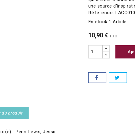
une source d'inspirati
Référence:
LACC01
En stock
1 Article
10,90 €
TTC
Ajo
s du produit
ur(s)
Penn-Lewis, Jessie