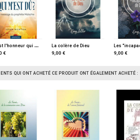
O
ù est l'honneur qui m'est dû ?
La colère de Dieu
0 €
9,00 €
9,00 €
IENTS QUI ONT ACHETÉ CE PRODUIT ONT ÉGALEMENT ACHETÉ :