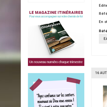
Edit
Réf
En s
Réfé
E
16 AUT