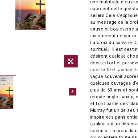
une multitude d'ouvra
abordent cette questio
sellers.Cela s'expliqu
au message de la croi
cause et bouleversé a
exactement ce qui va s
La croix du calvaire.
spirituel». Il est dest
désirent quelque chos
donc effort et persévé
sont le fruit. Jessie
vague souvenir auprès
quelques ouvrages d'e
plus de 50 ans et sont
monde anglo-saxon, s
et font partie des cla
Murray fut un de ses 
inspira des pans enti
qualifie « d'un des or
connu ». La croix du c
qui orientera toute sa 