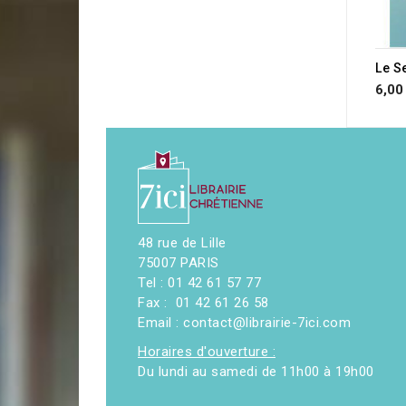
6,00
48 rue de Lille
75007 PARIS
Tel : 01 42 61 57 77
Fax : 01 42 61 26 58
Email : contact@librairie-7ici.com
Horaires d'ouverture :
Du lundi au samedi de 11h00 à 19h00