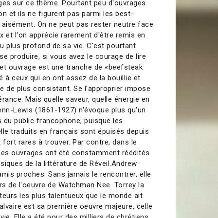
ges sur ce thème. Pourtant peu d'ouvrages
n et ils ne figurent pas parmi les best-
e aisément. On ne peut pas rester neutre face
x et l'on apprécie rarement d'être remis en
u plus profond de sa vie. C'est pourtant
e produire, si vous avez le courage de lire
 Cet ouvrage est une tranche de «beefsteak
iné à ceux qui en ont assez de la bouillie et
e de plus consistant. Se l'approprier impose
rance. Mais quelle saveur, quelle énergie en
 Penn-Lewis (1861-1927) n'évoque plus qu'un
 du public francophone, puisque les
lle traduits en français sont épuisés depuis
 fort rares à trouver. Par contre, dans le
es ouvrages ont été constamment réédités
ssiques de la littérature de Réveil.Andrew
amis proches. Sans jamais le rencontrer, elle
ers de l'oeuvre de Watchman Nee. Torrey la
ateurs les plus talentueux que le monde ait
alvaire est sa première oeuvre majeure, celle
vie. Elle a été pour des milliers de chrétiens