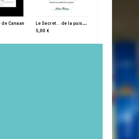
L
e Secret... de la puissance d'En-Haut
e de Canaan
5,00 €