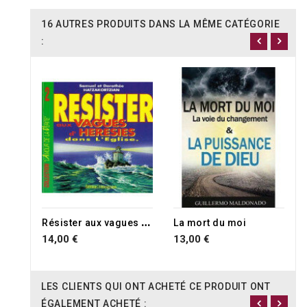
16 AUTRES PRODUITS DANS LA MÊME CATÉGORIE
:
RUPTURE DE STOCK
R
ésister aux vagues d'hérésies dans l'Eglise
La mort du moi
14,00 €
13,00 €
LES CLIENTS QUI ONT ACHETÉ CE PRODUIT ONT
ÉGALEMENT ACHETÉ :