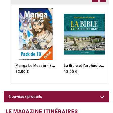
M
anga Le Messie - Extrait
L
a Bible et l'archéologie
12,00 €
18,00 €
Nouveaux produits