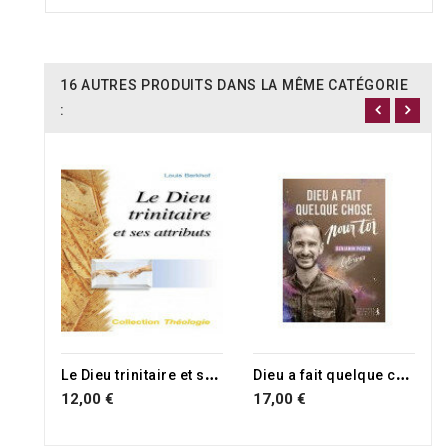
16 AUTRES PRODUITS DANS LA MÊME CATÉGORIE
:
RUPTURE DE STOCK
RUPTURE DE STOCK
L
e Dieu trinitaire et ses attributs
D
ieu a fait quelque chose pour toi
12,00 €
17,00 €