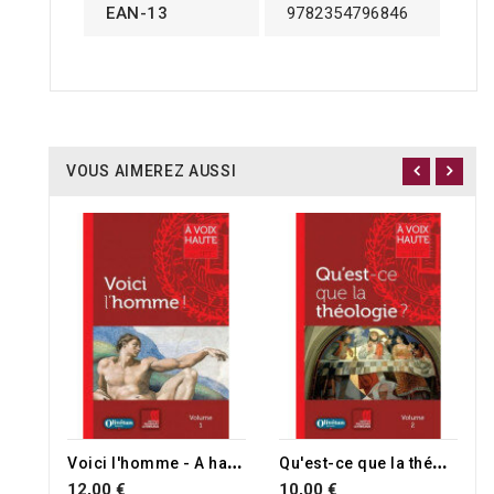
EAN-13
9782354796846
VOUS AIMEREZ AUSSI
V
oici l'homme - A haute voix volume 1
Q
u'est-ce que la théologie ?
12,00 €
10,00 €