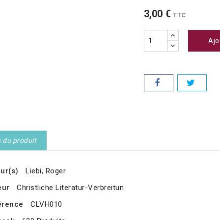
3,00 €
TTC
Ajo
s du produit
ur(s)
Liebi, Roger
eur
Christliche Literatur-Verbreitun
érence
CLVH010