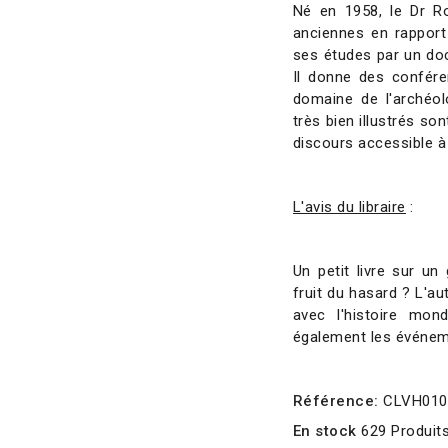
Né en 1958, le Dr Ro
anciennes en rapport a
ses études par un do
Il donne des confére
domaine de l'archéol
très bien illustrés so
discours accessible à
L'avis du libraire
:
Un petit livre sur un
fruit du hasard ?
L'aut
avec l'histoire mond
également les événem
Référence:
CLVH010
En stock
629 Produit