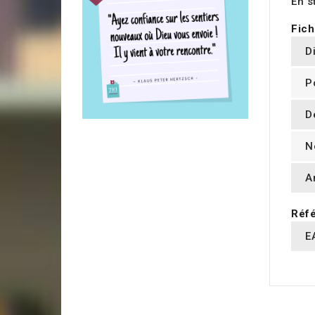
En s
Fich
D
P
D
N
A
Réfé
E