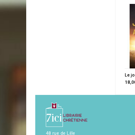
Le j
18,0
48 rue de Lille