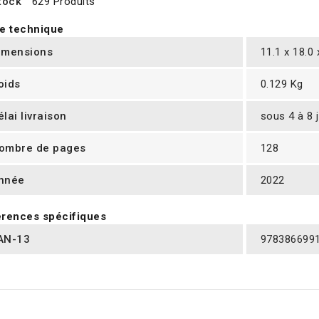
tock
629 Produits
e technique
imensions
11.1 x 18.0
oids
0.129 Kg
élai livraison
sous 4 à 8 
ombre de pages
128
nnée
2022
rences spécifiques
AN-13
978386699