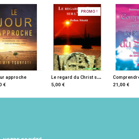
PROMO !
RUPTURE D
L
e regard du Christ sur l'Église
our approche
0 €
5,00 €
21,00 €