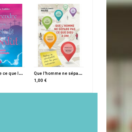
17,00 €
E STOCK
C
omprendre ce que la Bible dit du salut
Q
ue l'homme ne sépare pas ce que Dieu a uni
1,00 €