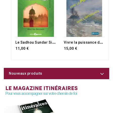
L
e Sadhou Sundar Singh
V
ivre la puissance dans l'impuissance
11,00 €
15,00 €
Nouveaux produits