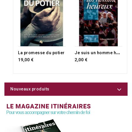
J
e suis un homme heureux
La promesse du potier
19,00 €
2,00 €
Nouveaux produits