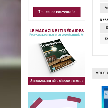
A
Toutes les nouveautés
Réfé
I
E
VOUS 