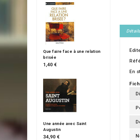
Détail
Edit
Que faire face à une relation
brisée
Réf
1,40 €
En s
Fich
D
P
D
Une année avec Saint
Augustin
N
34,90 €