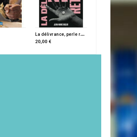
RUPTURE DE STOCK
L
a délivrance, perle retrouvée
20,00 €