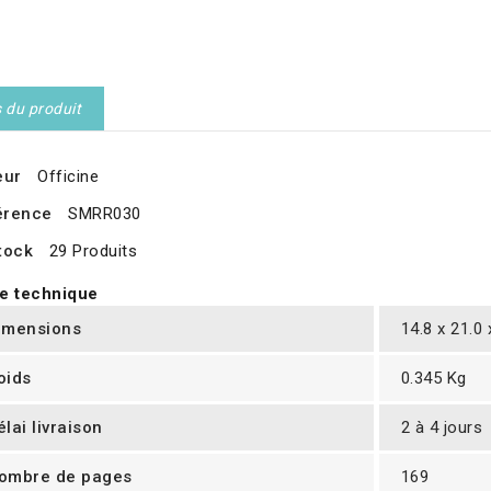
s du produit
eur
Officine
érence
SMRR030
tock
29 Produits
e technique
imensions
14.8 x 21.0
oids
0.345 Kg
élai livraison
2 à 4 jours
ombre de pages
169