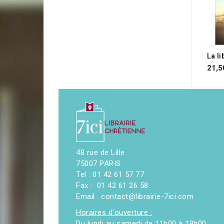
RUP
La li
21,5
48 rue de Lille
75007 PARIS
Tel : 01 42 61 57 77
Fax : 01 42 61 26 58
Email : contact@librairie-7ici.com
Horaires d'ouverture :
Du lundi au samedi de 11h00 à 19h00