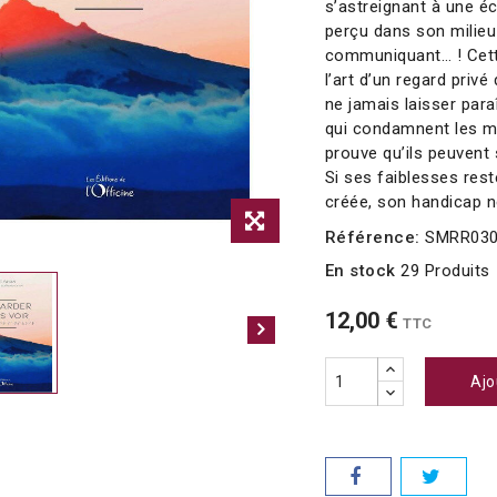
s’astreignant à une éco
perçu dans son milie
communiquant… ! Cett
l’art d’un regard priv
ne jamais laisser para
qui condamnent les ma
prouve qu’ils peuvent 
Si ses faiblesses rest
créée, son handicap n
Référence:
SMRR03
En stock
29 Produits
12,00 €
TTC
Ajo