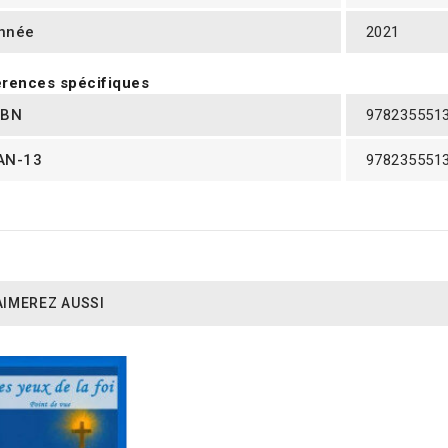
nnée
2021
rences spécifiques
SBN
978235551
AN-13
978235551
AIMEREZ AUSSI