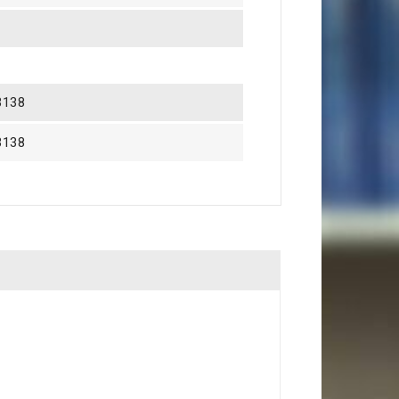
3138
3138