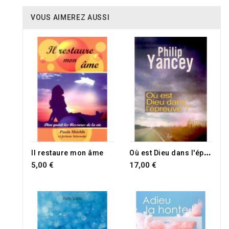
VOUS AIMEREZ AUSSI
O
ù est Dieu dans l'épreuve ?
Il restaure mon âme
5,00 €
17,00 €