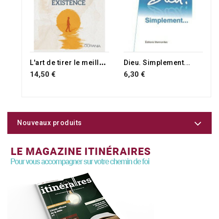
L
'art de tirer le meilleur parti de notre existence
Dieu. Simplement...
14,50 €
6,30 €
Nouveaux produits