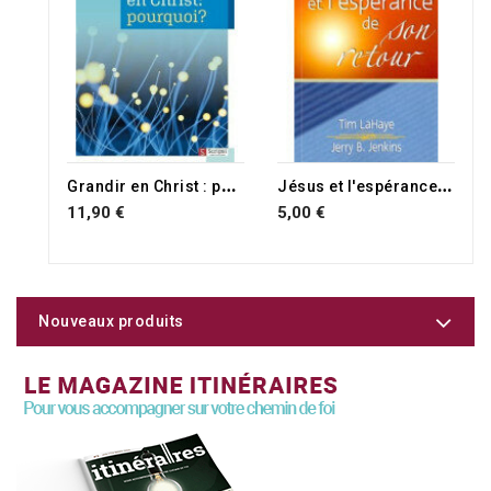
G
randir en Christ : pourquoi ?
J
ésus et l'espérance de son retour
11,90 €
5,00 €
Nouveaux produits