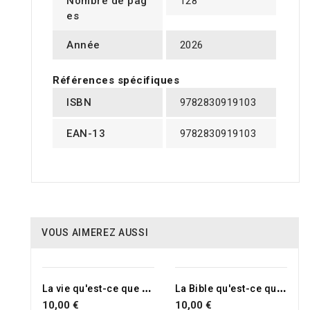
Nombre de pag
128
es
Année
2026
Références spécifiques
ISBN
9782830919103
EAN-13
9782830919103
VOUS AIMEREZ AUSSI
L
a vie qu'est-ce que ça change?
L
a Bible qu'est-ce que ça change?
10,00 €
10,00 €