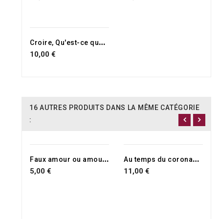
C
roire, Qu'est-ce que ca change?
10,00 €
16 AUTRES PRODUITS DANS LA MÊME CATÉGORIE
:
F
aux amour ou amour vrai ?
A
u temps du coronavirus
5,00 €
11,00 €