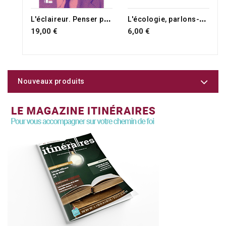
L
'éclaireur. Penser pour agir avec Paul Ricoeur
L
'écologie, parlons-en !
19,00 €
6,00 €
Nouveaux produits