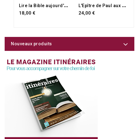
L
ire la Bible aujourd'hui
L
'Epître de Paul aux Romains
18,00 €
24,00 €
Nouveaux produits