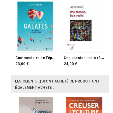
RUPTURE DE STOCK
C
ommentaire de l'épître aux Galates
U
ne passion, trois récits
23,00 €
24,00 €
LES CLIENTS QUI ONT ACHETÉ CE PRODUIT ONT
ÉGALEMENT ACHETÉ :