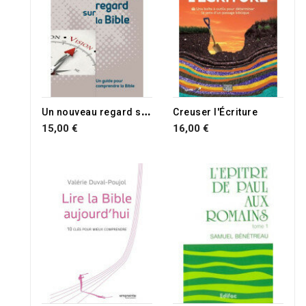
RUPTURE DE STOCK
U
n nouveau regard sur la Bible
Creuser l'Écriture
15,00 €
16,00 €