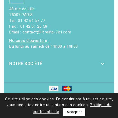
48 rue de Lille
75007 PARIS
Tel : 01 42 61 57 77
Fax : 01 42 61 26 58
Email : contact@librairie-7ici.com
Horaires d'ouverture :
Du lundi au samedi de 11h00 à 19h00
NOTRE SOCIÉTÉ
© 2026 - Librairie 7ici
|
Site web réalisé par Ethicweb
Ce site utilise des cookies. En continuant à utiliser ce site,
vous acceptez notre utilisation des cookies.
Politique de
confidentialité
Accepter