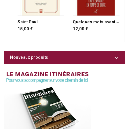
RUPTURE DE STOCK
Q
uelques mots avant l'Apocalypse
Saint Paul
15,00 €
12,00 €
Nouveaux produits