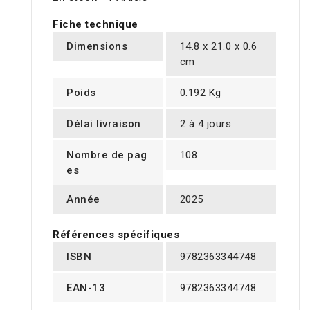
Fiche technique
Dimensions
14.8 x 21.0 x 0.6
cm
Poids
0.192 Kg
Délai livraison
2 à 4 jours
Nombre de pag
108
es
Année
2025
Références spécifiques
ISBN
9782363344748
EAN-13
9782363344748