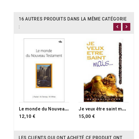
16 AUTRES PRODUITS DANS LA MÊME CATÉGORIE
:
RUPTURE DE STOCK
L
e monde du Nouveau Testament
J
e veux être saint mais..
12,10 €
15,00 €
LES CLIENTS QUI ONT ACHETÉ CE PRODUIT ONT