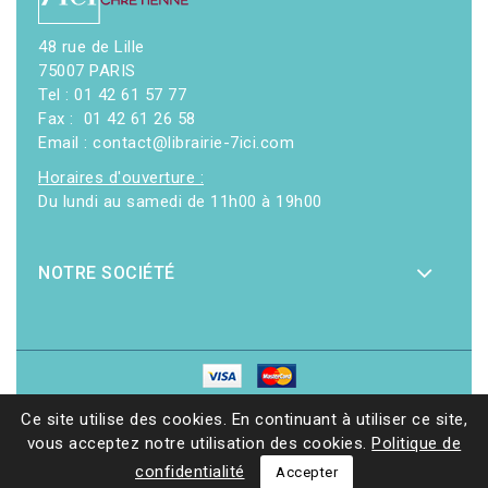
48 rue de Lille
75007 PARIS
Tel : 01 42 61 57 77
Fax : 01 42 61 26 58
Email : contact@librairie-7ici.com
Horaires d'ouverture :
Du lundi au samedi de 11h00 à 19h00
NOTRE SOCIÉTÉ
© 2026 - Librairie 7ici
|
Site web réalisé par Ethicweb
Ce site utilise des cookies. En continuant à utiliser ce site,
vous acceptez notre utilisation des cookies.
Politique de
confidentialité
Accepter