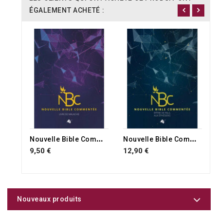
ÉGALEMENT ACHETÉ :
N
ouvelle Bible Commentée 7 NBC
N
ouvelle Bible Commentée 1 NBC
9,50 €
12,90 €
Nouveaux produits