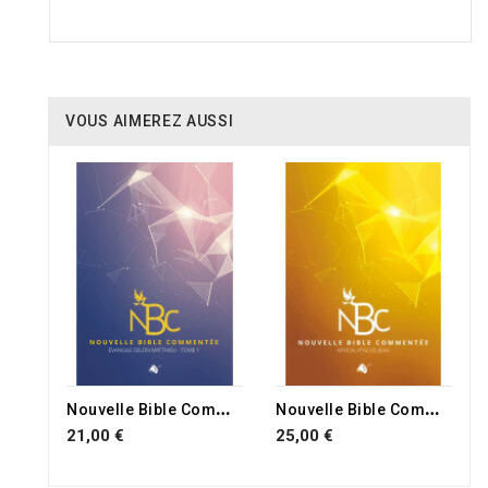
VOUS AIMEREZ AUSSI
N
ouvelle Bible Commentée NBC
N
ouvelle Bible Commentée : l'Apocalypse
21,00 €
25,00 €