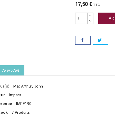
17,50 €
TTC
Ajo
s du produit
ur(s)
MacArthur, John
eur
Impact
érence
IMPE190
tock
7 Produits