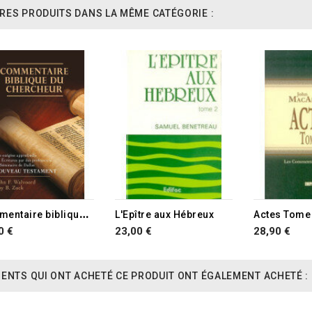
RES PRODUITS DANS LA MÊME CATÉGORIE :
RUPTURE DE STOCK
C
ommentaire biblique du chercheur
L'Epître aux Hébreux
Actes Tome
0 €
23,00 €
28,90 €
IENTS QUI ONT ACHETÉ CE PRODUIT ONT ÉGALEMENT ACHETÉ :