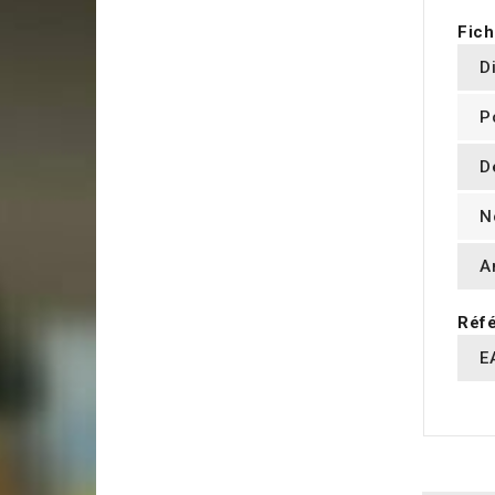
Fich
D
P
D
N
A
Réfé
E