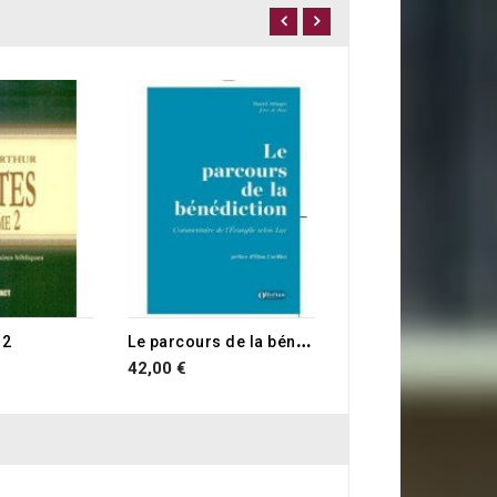
16,00 €
L
e parcours de la bénédiction
 2
42,00 €