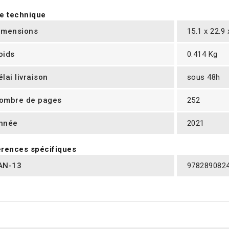
e technique
imensions
15.1 x 22.9
oids
0.414 Kg
élai livraison
sous 48h
ombre de pages
252
nnée
2021
rences spécifiques
AN-13
978289082