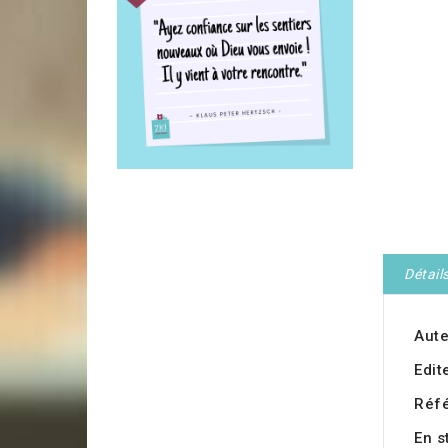
Détail
Aute
Edit
Réf
En s