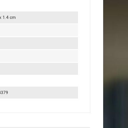
 x 1.4 cm
4379