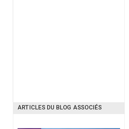
ÉGALEMENT ACHETÉ :
La bonté de Dieu
Les psaumes de Jésus
9,00 €
21,90 €
ARTICLES DU BLOG ASSOCIÉS