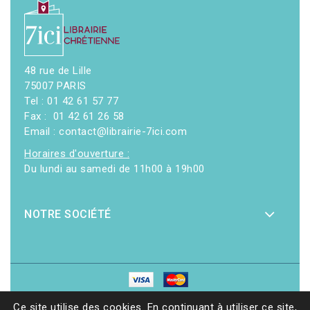
48 rue de Lille
75007 PARIS
Tel : 01 42 61 57 77
Fax : 01 42 61 26 58
Email : contact@librairie-7ici.com
Horaires d'ouverture :
Du lundi au samedi de 11h00 à 19h00
NOTRE SOCIÉTÉ
© 2026 - Librairie 7ici
|
Site web réalisé par Ethicweb
Ce site utilise des cookies. En continuant à utiliser ce site,