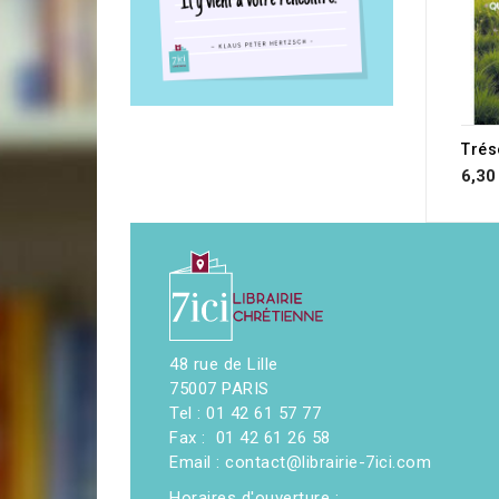
RUP
6,30
48 rue de Lille
75007 PARIS
Tel : 01 42 61 57 77
Fax : 01 42 61 26 58
Email : contact@librairie-7ici.com
Horaires d'ouverture :