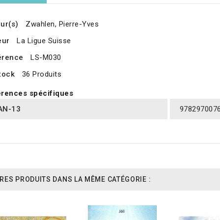
ur(s)
Zwahlen, Pierre-Yves
eur
La Ligue Suisse
érence
LS-M030
tock
36 Produits
rences spécifiques
AN-13
978297007
RES PRODUITS DANS LA MÊME CATÉGORIE :