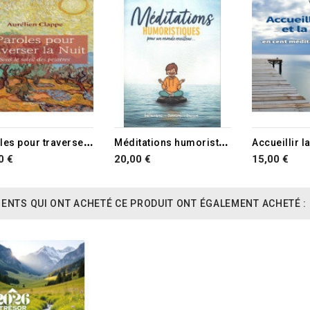
RUPTURE D
P
aroles pour traverser la nuit
M
éditations humoristiques
0 €
20,00 €
15,00 €
IENTS QUI ONT ACHETÉ CE PRODUIT ONT ÉGALEMENT ACHETÉ :