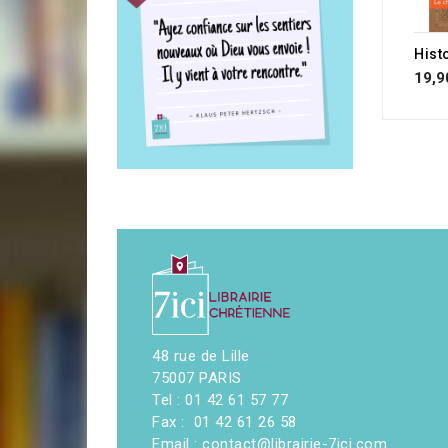
19,9
48 rue de Lille
75007 PARIS
Tel : 01 42 61 57 77
Fax : 01 42 61 26 58
Email : contact@librairie-7ici.com