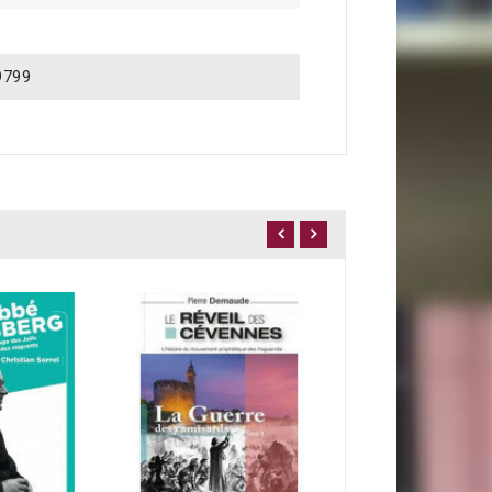
9799
RUPTURE DE STOCK
Jean Calvin
12,20 €