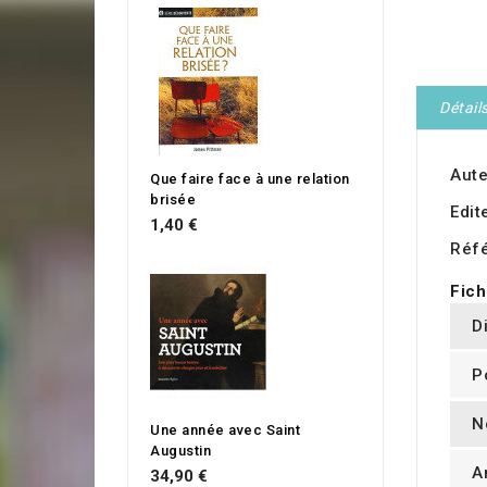
Détail
Aute
Que faire face à une relation
brisée
Edit
1,40 €
Réf
Fich
D
P
N
Une année avec Saint
Augustin
A
34,90 €