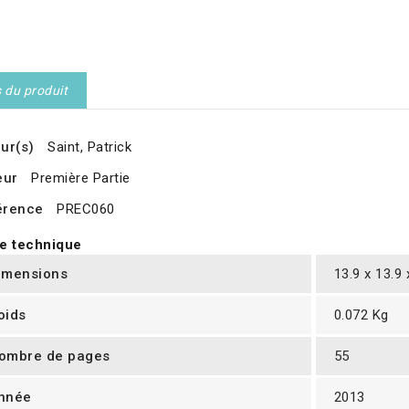
s du produit
ur(s)
Saint, Patrick
eur
Première Partie
érence
PREC060
e technique
imensions
13.9 x 13.9
oids
0.072 Kg
ombre de pages
55
nnée
2013