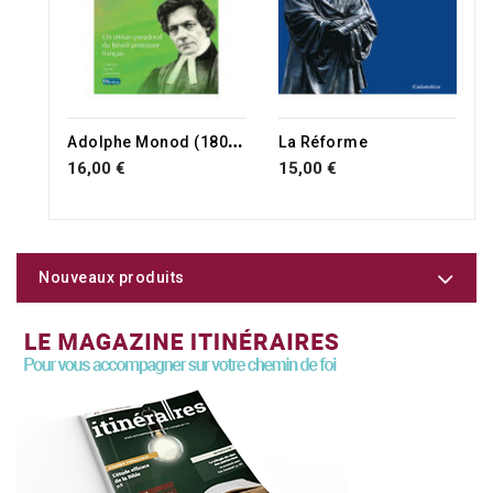
RUPTURE DE STOCK
A
dolphe Monod (1802-1856)
La Réforme
16,00 €
15,00 €
Nouveaux produits