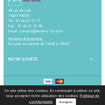
48 rue de Lille
75007 PARIS
Tel : 01 42 61 57 77
Fax : 01 42 61 26 58
Email : contact@librairie-7ici.com
Horaires d'ouverture :
Du lundi au samedi de 11h00 à 19h00
NOTRE SOCIÉTÉ
© 2026 - Librairie 7ici
|
Site web réalisé par Ethicweb
Ce site utilise des cookies. En continuant à utiliser ce site,
vous acceptez notre utilisation des cookies.
Politique de
confidentialité
Accepter