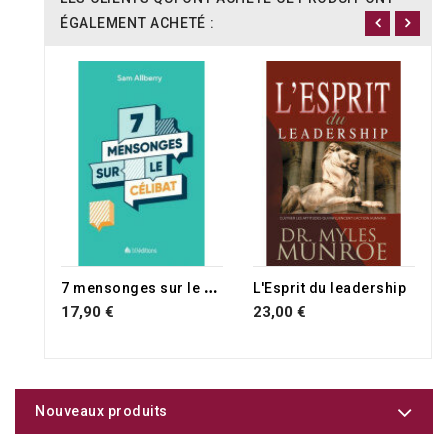
ÉGALEMENT ACHETÉ :
7
mensonges sur le célibat
L'Esprit du leadership
17,90 €
23,00 €
Nouveaux produits