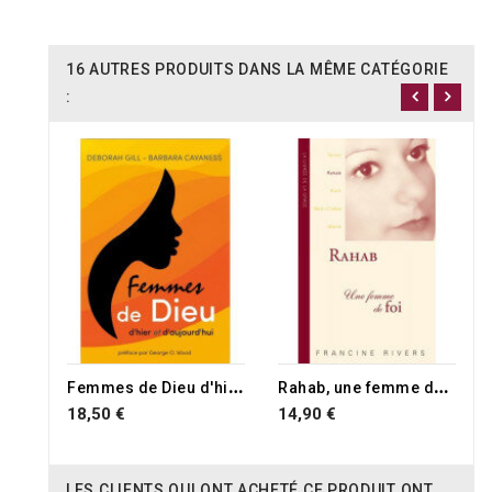
16 AUTRES PRODUITS DANS LA MÊME CATÉGORIE
:
F
emmes de Dieu d'hier et d'aujourd'hui
R
ahab, une femme de foi
18,50 €
14,90 €
LES CLIENTS QUI ONT ACHETÉ CE PRODUIT ONT