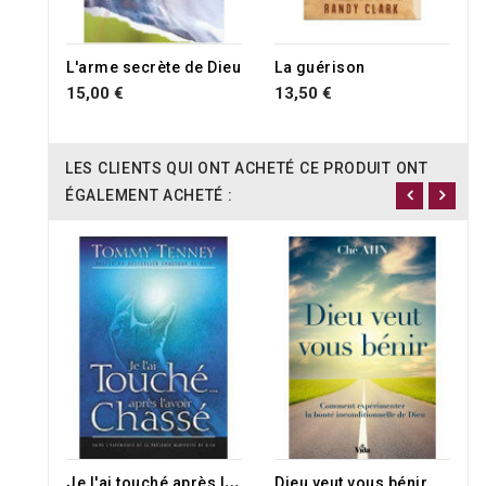
RUPTURE DE STOCK
L'arme secrète de Dieu
La guérison
15,00 €
13,50 €
LES CLIENTS QUI ONT ACHETÉ CE PRODUIT ONT
ÉGALEMENT ACHETÉ :
J
e l'ai touché après l'avoir chassé
Dieu veut vous bénir